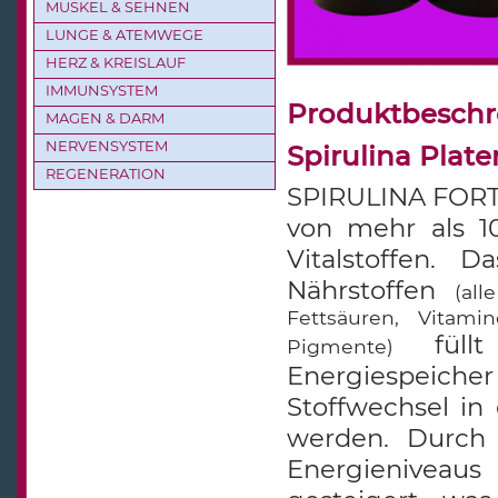
MUSKEL & SEHNEN
LUNGE & ATEMWEGE
HERZ & KREISLAUF
IMMUNSYSTEM
Produktbesch
MAGEN & DARM
NERVENSYSTEM
Spirulina Plate
REGENERATION
SPIRULINA FORTE
von mehr als 1
Vitalstoffen. 
Nährstoffen
(al
Fettsäuren, Vitami
füllt 
Pigmente)
Energiespeich
Stoffwechsel in
werden. Durch
Energieniveaus