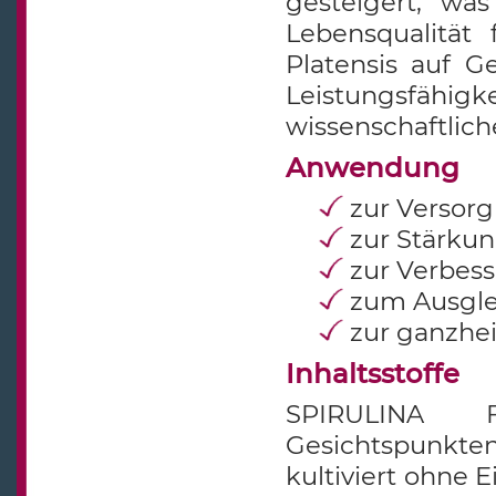
gesteigert, w
Lebensqualität 
Platensis auf 
Leistungsfä
wissenschaftlich
Anwendung
zur Versorg
zur Stärku
zur Verbes
zum Ausglei
zur ganzhei
Inhaltsstoffe
SPIRULINA 
Gesichtspunkte
kultiviert ohne 