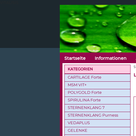
VITALISIS
Startseite
Informationen
S
KATEGORIEN
CARTILAGE Forte
MSM VIT+
POLYGOLD Forte
SPIRULINA Forte
STERNENKLANG 7
STERNENKLANG Purness
VEDAPLUS
GELENKE