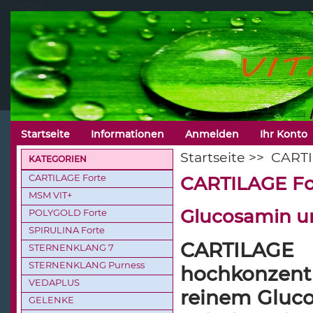
VITALISIS
Startseite
Informationen
Anmelden
Ihr Konto
Startseite
>>
CARTI
KATEGORIEN
CARTILAGE Forte
CARTILAGE Fo
MSM VIT+
Glucosamin u
POLYGOLD Forte
SPIRULINA Forte
CARTILAG
STERNENKLANG 7
STERNENKLANG Purness
hochkonzent
VEDAPLUS
reinem Gluco
GELENKE