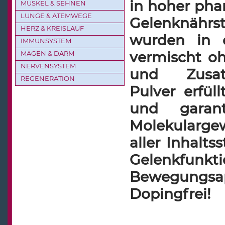
in hoher pha
MUSKEL & SEHNEN
LUNGE & ATEMWEGE
Gelenknährs
HERZ & KREISLAUF
wurden in e
IMMUNSYSTEM
vermischt o
MAGEN & DARM
NERVENSYSTEM
und Zusat
REGENERATION
Pulver erfül
und garan
Molekulargew
aller Inhalt
Gelenkfunkt
Bewegungs
Dopingfrei!