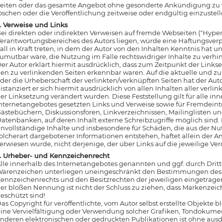
eiten oder das gesamte Angebot ohne gesonderte Ankündigung zu v
öschen oder die Veröffentlichung zeitweise oder endgültig einzustell
. Verweise und Links
ei direkten oder indirekten Verweisen auf fremde Webseiten ("Hyperl
erantwortungsbereiches des Autors liegen, würde eine Haftungsverp
all in Kraft treten, in dem der Autor von den Inhalten Kenntnis hat
umutbar wäre, die Nutzung im Falle rechtswidriger Inhalte zu verhi
er Autor erklärt hiermit ausdrücklich, dass zum Zeitpunkt der Linkse
en zu verlinkenden Seiten erkennbar waren. Auf die aktuelle und zu
der die Urheberschaft der verlinkten/verknüpften Seiten hat der Auto
istanziert er sich hiermit ausdrücklich von allen Inhalten aller verli
er Linksetzung verändert wurden. Diese Feststellung gilt für alle in
nternetangebotes gesetzten Links und Verweise sowie für Fremdeint
ästebüchern, Diskussionsforen, Linkverzeichnissen, Mailinglisten u
atenbanken, auf deren Inhalt externe Schreibzugriffe möglich sind. F
nvollständige Inhalte und insbesondere für Schäden, die aus der 
olcherart dargebotener Informationen entstehen, haftet allein der An
erwiesen wurde, nicht derjenige, der über Links auf die jeweilige Ver
. Urheber- und Kennzeichenrecht
lle innerhalb des Internetangebotes genannten und ggf. durch Dri
arenzeichen unterliegen uneingeschränkt den Bestimmungen des j
ennzeichenrechts und den Besitzrechten der jeweiligen eingetrage
er bloßen Nennung ist nicht der Schluss zu ziehen, dass Markenzeic
eschützt sind!
as Copyright für veröffentlichte, vom Autor selbst erstellte Objekte bl
ine Vervielfältigung oder Verwendung solcher Grafiken, Tondokume
nderen elektronischen oder gedruckten Publikationen ist ohne aus