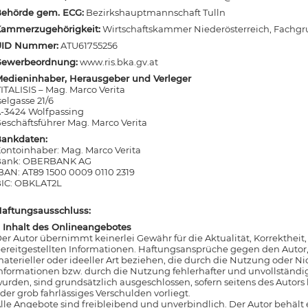
ehörde gem. ECG:
Bezirkshauptmannschaft Tulln
ammerzugehörigkeit:
Wirtschaftskammer Niederösterreich, Fachg
UID Nummer:
ATU61755256
Gewerbeordnung:
www.ris.bka.gv.at
edieninhaber, Herausgeber und Verleger
ITALISIS – Mag. Marco Verita
selgasse 21/6
-3424 Wolfpassing
eschäftsführer Mag. Marco Verita
ankdaten:
ontoinhaber: Mag. Marco Verita
Bank: OBERBANK AG
BAN: AT89 1500 0009 0110 2319
IC: OBKLAT2L
aftungsausschluss:
. Inhalt des Onlineangebotes
er Autor übernimmt keinerlei Gewähr für die Aktualität, Korrektheit,
ereitgestellten Informationen. Haftungsansprüche gegen den Autor,
aterieller oder ideeller Art beziehen, die durch die Nutzung oder 
nformationen bzw. durch die Nutzung fehlerhafter und unvollständi
urden, sind grundsätzlich ausgeschlossen, sofern seitens des Autors 
der grob fahrlässiges Verschulden vorliegt.
lle Angebote sind freibleibend und unverbindlich. Der Autor behält es