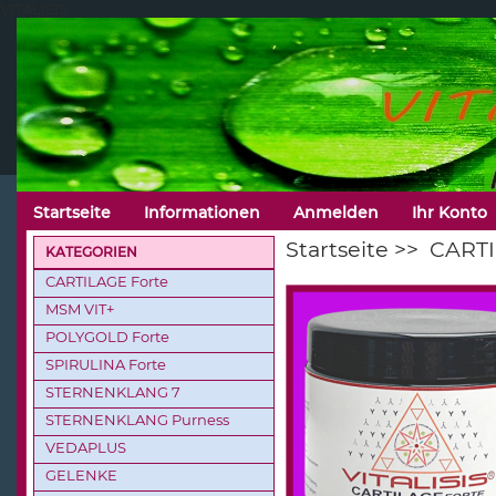
VITALISIS
Startseite
Informationen
Anmelden
Ihr Konto
Startseite
>>
CARTI
KATEGORIEN
CARTILAGE Forte
MSM VIT+
POLYGOLD Forte
SPIRULINA Forte
STERNENKLANG 7
STERNENKLANG Purness
VEDAPLUS
GELENKE