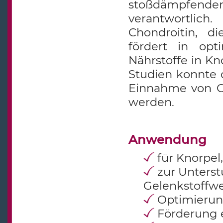
stoßdämpfen
verantwortlic
Chondroitin, d
fördert in opt
Nährstoffe in Kn
Studien konnte 
Einnahme von G
werden.
Anwendung
für Knorpel
zur Unters
Gelenkstoffw
Optimierun
Förderung 