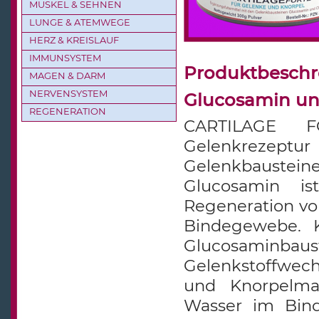
MUSKEL & SEHNEN
LUNGE & ATEMWEGE
HERZ & KREISLAUF
IMMUNSYSTEM
Produktbesch
MAGEN & DARM
NERVENSYSTEM
Glucosamin un
REGENERATION
CARTILAGE F
Gelenkrezept
Gelenkbauste
Glucosamin i
Regeneration vo
Bindegewebe. 
Glucosaminbaust
Gelenkstoffwech
und Knorpelma
Wasser im Bind