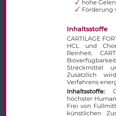
hohe Gelenk
Förderung 
Inhaltsstoffe
CARTILAGE FORTE
HCL und Chond
Reinheit. CA
Bioverfügbark
Streckmittel u
Zusätzlich wi
Verfahrens energe
Inhaltsstoffe:
Glu
höchster Humanq
Frei von Füllmit
künstlichen Zu