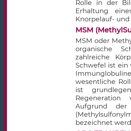
Rolle in der Bi
Erhaltung eine
Knorpelauf- und
MSM (MethylSu
MSM oder Methyl
organische Sc
zahlreiche Kör
Schwefel ist ei
Immunglobulin
wesentliche Ro
ist grundlege
Regeneration 
Aufgrund der
(Methylsulfony
bezeichnet werd