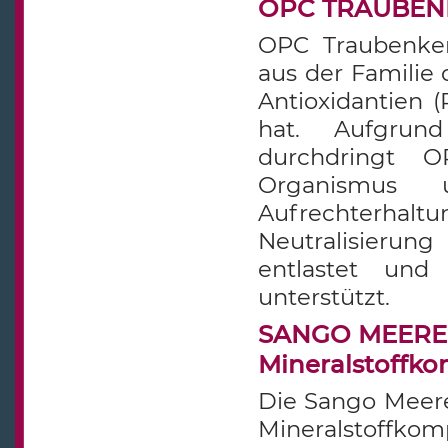
OPC TRAUBENKE
OPC Traubenkern
aus der Familie 
Antioxidantien (
hat. Aufgrun
durchdringt O
Organismus 
Aufrechterhalt
Neutralisierun
entlastet und
unterstützt.
SANGO MEERES 
Mineralstoffk
Die Sango Meeres
Mineralstoffk