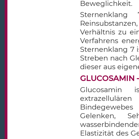
Beweglichkeit.
Sternenklang 7
Reinsubstanzen,
Verhältnis zu ei
Verfahrens energ
Sternenklang 7 
Streben nach Gl
dieser aus eigene
GLUCOSAMIN – 
Glucosamin i
extrazellulär
Bindegewebes
Gelenken, S
wasserbindende
Elastizität des