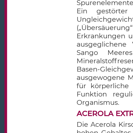
Spurenelemente i
Ein gestörter
Ungleichgewi
(„Übersäuerun
Erkrankungen u
ausgeglichene 
Sango Meeres
Mineralstoffre
Basen-Gleichge
ausgewogene Min
für körperliche
Funktion regul
Organismus.
ACEROLA EXTRA
Die Acerola Kirs
hohen Gehaltes