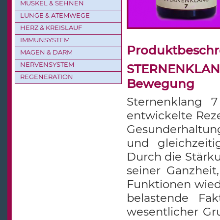
MUSKEL & SEHNEN
LUNGE & ATEMWEGE
HERZ & KREISLAUF
IMMUNSYSTEM
Produktbesch
MAGEN & DARM
NERVENSYSTEM
STERNENKLANG 
REGENERATION
Bewegung
Sternenklang 7
entwickelte Reze
Gesunderhaltun
und gleichzeit
Durch die Stärk
seiner Ganzheit
Funktionen wied
belastende Fak
wesentlicher Gru