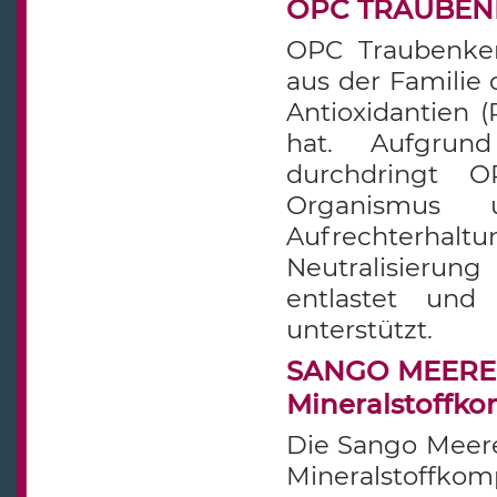
OPC TRAUBENKE
OPC Traubenkern
aus der Familie 
Antioxidantien (
hat. Aufgrun
durchdringt O
Organismus 
Aufrechterhalt
Neutralisierun
entlastet und
unterstützt.
SANGO MEERES 
Mineralstoffk
Die Sango Meeres
Mineralstoffk