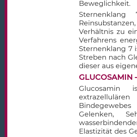
Beweglichkeit.
Sternenklang 7
Reinsubstanzen,
Verhältnis zu ei
Verfahrens energ
Sternenklang 7 
Streben nach Gl
dieser aus eigene
GLUCOSAMIN – 
Glucosamin i
extrazellulär
Bindegewebes
Gelenken, S
wasserbindende
Elastizität des