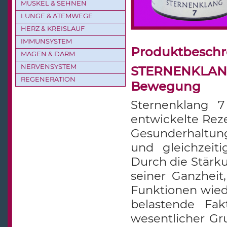
MUSKEL & SEHNEN
LUNGE & ATEMWEGE
HERZ & KREISLAUF
IMMUNSYSTEM
Produktbesch
MAGEN & DARM
NERVENSYSTEM
STERNENKLANG 
REGENERATION
Bewegung
Sternenklang 7
entwickelte Reze
Gesunderhaltun
und gleichzeit
Durch die Stärk
seiner Ganzheit
Funktionen wied
belastende Fak
wesentlicher Gru