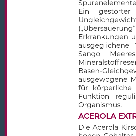
Spurenelemente i
Ein gestörter
Ungleichgewi
(„Übersäuerun
Erkrankungen u
ausgeglichene 
Sango Meeres
Mineralstoffre
Basen-Gleichge
ausgewogene Min
für körperliche
Funktion regul
Organismus.
ACEROLA EXTRA
Die Acerola Kirs
hohen Gehaltes