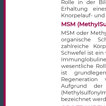
Rolle in der Bi
Erhaltung eine
Knorpelauf- und
MSM (MethylSu
MSM oder Methyl
organische Sc
zahlreiche Kör
Schwefel ist ei
Immunglobulin
wesentliche Ro
ist grundlege
Regeneration 
Aufgrund der
(Methylsulfony
bezeichnet werd