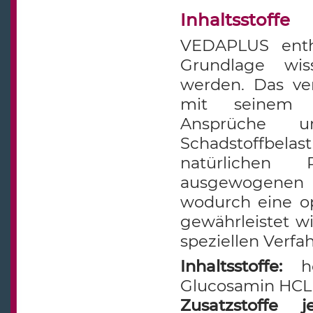
Inhaltsstoffe
VEDAPLUS enthä
Grundlage wiss
werden. Das ver
mit seinem h
Ansprüche u
Schadstoffbel
natürlichen
ausgewogenen 
wodurch eine o
gewährleistet w
speziellen Verfah
Inhaltsstoffe:
hoc
Glucosamin HC
Zusatzstoffe 