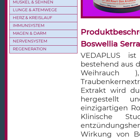
MUSKEL & SEHNEN
LUNGE & ATEMWEGE
HERZ & KREISLAUF
IMMUNSYSTEM
Produktbesch
MAGEN & DARM
NERVENSYSTEM
Boswellia Serr
REGENERATION
VEDAPLUS ist 
bestehend aus de
Weihrauch
Traubenkernext
Extrakt wird du
hergestellt u
einzigartigen R
Klinische Stu
entzündungs
Wirkung von Bo