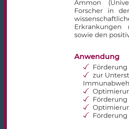
Ammon (Univer
Forscher in de
wissenschaftlic
Erkrankungen m
sowie den positi
Anwendung
Förderung 
zur Unter
Immunabweh
Optimierun
Förderung
Optimieru
Förderung