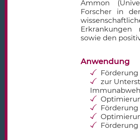
Ammon (Univer
Forscher in de
wissenschaftlic
Erkrankungen m
sowie den positi
Anwendung
Förderung 
zur Unter
Immunabweh
Optimierun
Förderung
Optimieru
Förderung