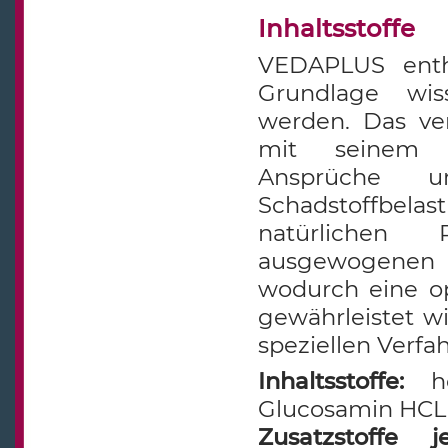
Inhaltsstoffe
VEDAPLUS enthä
Grundlage wiss
werden. Das ver
mit seinem h
Ansprüche u
Schadstoffbel
natürlichen
ausgewogenen 
wodurch eine o
gewährleistet w
speziellen Verfah
Inhaltsstoffe:
hoc
Glucosamin HC
Zusatzstoffe 