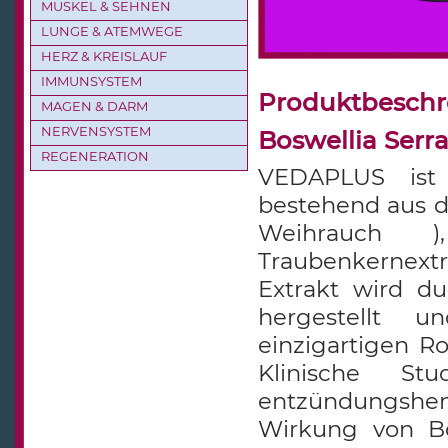
MUSKEL & SEHNEN
LUNGE & ATEMWEGE
HERZ & KREISLAUF
IMMUNSYSTEM
Produktbesch
MAGEN & DARM
NERVENSYSTEM
Boswellia Serr
REGENERATION
VEDAPLUS ist 
bestehend aus de
Weihrauch
Traubenkernext
Extrakt wird du
hergestellt u
einzigartigen R
Klinische Stu
entzündungs
Wirkung von Bo