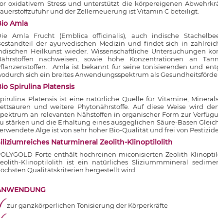
or oxidativem Stress und unterstützt die körpereigenen Abwehrkr
auerstoffzufuhr und der Zellerneuerung ist Vitamin C beteiligt.
Bio Amla
ie Amla Frucht (Emblica officinalis), auch indische Stachelb
estandteil der ayurvedischen Medizin und findet sich in zahlreic
ndischen Heilkunst wieder. Wissenschaftliche Untersuchungen ko
ährstoffen nachweisen, sowie hohe Konzentrationen an Tan
flanzenstoffen. Amla ist bekannt für seine tonisierenden und ent
odurch sich ein breites Anwendungsspektrum als Gesundheitsfördere
io Spirulina Platensis
pirulina Platensis ist eine natürliche Quelle für Vitamine, Mineral
ettsäuren und weitere Phytonährstoffe. Auf diese Weise wird 
pektrum an relevanten Nähstoffen in organischer Form zur Verfü
u stärken und die Erhaltung eines ausgeglichen Säure-Basen Gleic
erwendete Alge ist von sehr hoher Bio-Qualität und frei von Pestizi
iliziumreiches Naturmineral Zeolith-Klinoptilolith
OLYGOLD Forte enthält hochreinen miconisierten Zeolith-Klinoptilo
eolith-Klinoptilolith ist ein natürliches Sliziummmineral sedi
öchsten Qualitätskriterien hergestellt wird.
ANWENDUNG
zur ganzkörperlichen Tonisierung der Körperkräfte