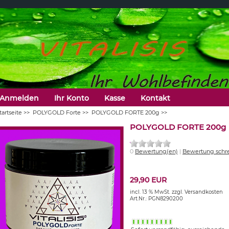
Anmelden
Ihr Konto
Kasse
Kontakt
tartseite
>>
POLYGOLD Forte
>>
POLYGOLD FORTE 200g
>>
POLYGOLD FORTE 200g
0
Bewertung(en)
|
Bewertung schr
29,90 EUR
incl. 13 % MwSt.
zzgl. Versandkosten
Art.Nr.: PGN8290200