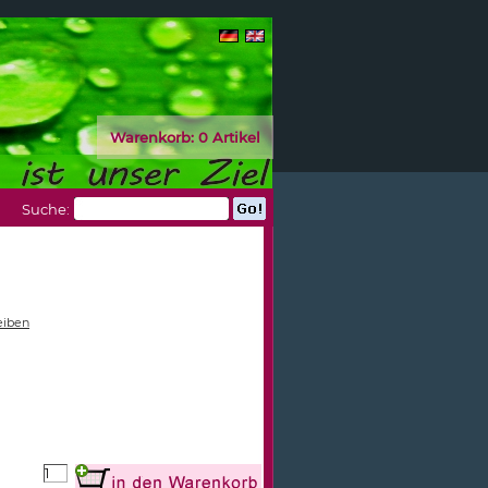
Warenkorb:
0 Artikel
Suche:
eiben