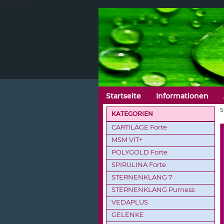
VITALISIS
Startseite
Informationen
S
KATEGORIEN
CARTILAGE Forte
MSM VIT+
POLYGOLD Forte
SPIRULINA Forte
STERNENKLANG 7
STERNENKLANG Purness
VEDAPLUS
GELENKE