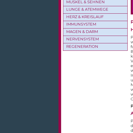
MUSKEL & SEHNEN
LUNGE & ATEMWEGE
HERZ & KREISLAUF
IMMUNSYSTEM
MAGEN & DARM
P
NERVENSYSTEM
w
REGENERATION
f
k
V
e
w
I
N
w
G
P
A
P
d
d