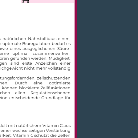
 natürlichen Nährstoffbausteinen,
e optimale Bioregulation bedarf es
sowie eines ausgeglichenen Säure-
teme optimal zusammenwirken,
toren gefunden werden. Müdigkeit,
ngen sind erste Anzeichen einer
eichgewicht nicht mehr vollständig
ftungsfördernden, zellschützenden
einen. Durch eine optimierte
, können blockierte Zellfunktionen
schen allen Regulationsebenen
 eine entscheidende Grundlage für
elt mit natürlichem Vitamin C aus
 einer wechselseitigen Verstärkung
rkeit. Vitamin C schützt die Zellen