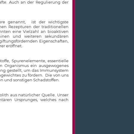
äfte. Auch an der Regulierung der
eere genannt, ist der wichtigste
hen Rezepturen der traditionellen
nnten eine Vielzahl an bioaktiven
ninen und weiteren sekundären
giftungsfördernden Eigenschaften,
r eröffnet.
stoffe, Spurenelemente, essentielle
dem Organismus ein ausgewogenes
gung gestellt, um das Immunsystem
hgewichtes zu fördern. Die von uns
den und sonstigen Schadstoffen.
lith aus natürlicher Quelle. Unser
mentären Ursprunges, welches nach