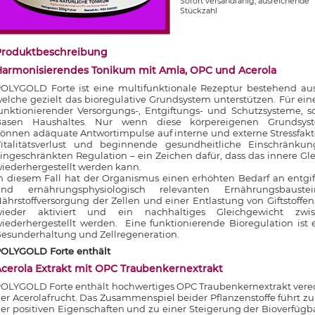
Sofort versandfähig, ausreichende
Stückzahl
Produktbeschreibung
Harmonisierendes Tonikum mit Amla, OPC und Acerola
OLYGOLD Forte ist eine multifunktionale Rezeptur bestehend aus
elche gezielt das bioregulative Grundsystem unterstützen. Für ein
unktionierender Versorgungs-, Entgiftungs- und Schutzsysteme, 
Basen Haushaltes. Nur wenn diese körpereigenen Grundsys
önnen adäquate Antwortimpulse auf interne und externe Stressfak
italitätsverlust und beginnende gesundheitliche Einschränku
ingeschränkten Regulation – ein Zeichen dafür, dass das innere Gl
iederhergestellt werden kann.
n diesem Fall hat der Organismus einen erhöhten Bedarf an entgi
und ernährungsphysiologisch relevanten Ernährungsbaust
ährstoffversorgung der Zellen und einer Entlastung von Giftstoffen
wieder aktiviert und ein nachhaltiges Gleichgewicht zwi
iederhergestellt werden. Eine funktionierende Bioregulation ist
esunderhaltung und Zellregeneration.
OLYGOLD Forte enthält
cerola Extrakt mit OPC Traubenkernextrakt
OLYGOLD Forte enthält hochwertiges OPC Traubenkernextrakt vered
er Acerolafrucht. Das Zusammenspiel beider Pflanzenstoffe führt zu
er positiven Eigenschaften und zu einer Steigerung der Bioverfügba