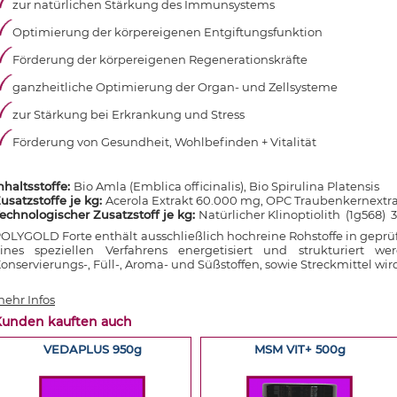
zur natürlichen Stärkung des Immunsystems
Optimierung der körpereigenen Entgiftungsfunktion
Förderung der körpereigenen Regenerationskräfte
ganzheitliche
Optimierung der Organ- und Zellsysteme
zur Stärkung bei Erkrankung und Stress
Förderung von Gesundheit, Wohlbefinden + Vitalität
nhaltsstoffe:
Bio Amla (Emblica officinalis), Bio Spirulina Platensis
usatzstoffe je kg:
Acerola Extrakt 60.000 mg, OPC Traubenkernextr
echnologischer Zusatzstoff je kg:
Natürlicher Klinoptiolith (1g568)
OLYGOLD Forte enthält ausschließlich hochreine Rohstoffe in geprü
ines speziellen Verfahrens energetisiert und strukturiert 
onservierungs-, Füll-, Aroma- und Süßstoffen, sowie Streckmittel wir
ehr Infos
Kunden kauften auch
VEDAPLUS 950g
MSM VIT+ 500g