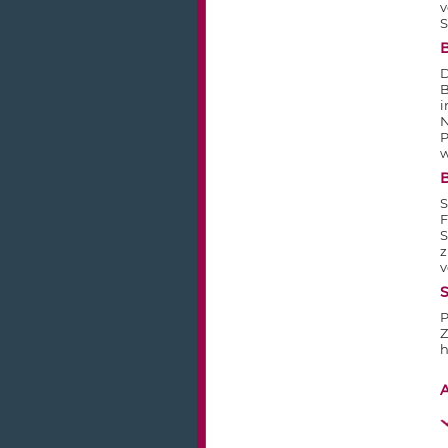
v
S
D
B
i
N
P
w
B
S
F
S
z
v
S
P
Z
h