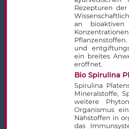
Rezepturen der 
Wissenschaftli
an bioaktiven
Konzentratione
Pflanzenstoffen
und entgiftung
ein breites An
eröffnet.
Bio Spirulina P
Spirulina Platen
Mineralstoffe, 
weitere Phyto
Organismus ei
Nähstoffen in o
das Immunsyst