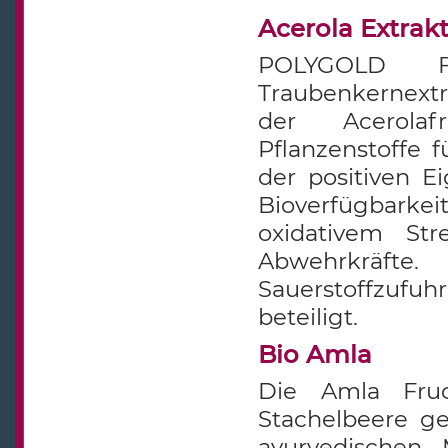
Acerola Extrak
POLYGOLD F
Traubenkernextr
der Acerola
Pflanzenstoffe 
der positiven E
Bioverfügbark
oxidativem Str
Abwehrkräft
Sauerstoffzufu
beteiligt.
Bio Amla
Die Amla Fruch
Stachelbeere ge
ayurvedischen 