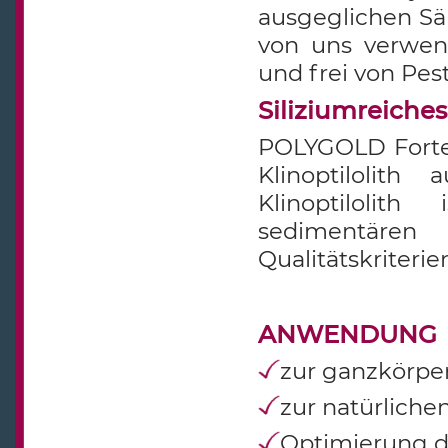
ausgeglichen Sä
von uns verwend
und frei von Pes
Siliziumreiches
POLYGOLD Forte 
Klinoptilolith
Klinoptilolit
sedimentären
Qualitätskriterie
ANWENDUNG
zur ganzkörper
zur natürlich
Optimierung d