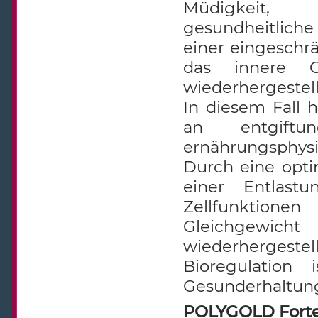
Müdigkeit, 
gesundheitlich
einer eingeschrä
das innere Gl
wiederhergestel
In diesem Fall 
an entgiftun
ernährungsphysi
Durch eine opti
einer Entlastu
Zellfunktionen
Gleichgewich
wiederherges
Bioregulation
Gesunderhaltung
POLYGOLD Forte