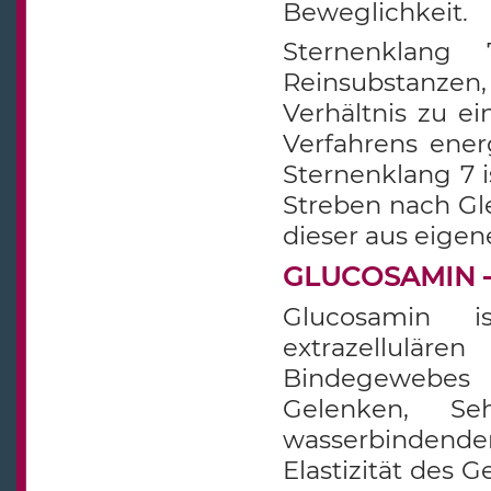
Beweglichkeit.
Sternenklang 7
Reinsubstanzen,
Verhältnis zu ei
Verfahrens energ
Sternenklang 7 
Streben nach Gl
dieser aus eigene
GLUCOSAMIN – 
Glucosamin i
extrazellulär
Bindegewebes
Gelenken, S
wasserbindende
Elastizität des