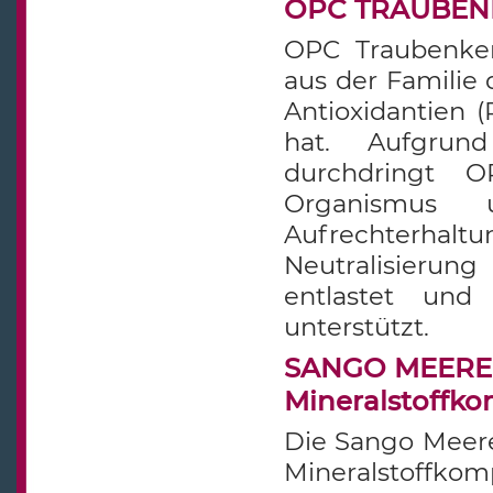
OPC TRAUBENKE
OPC Traubenkern
aus der Familie 
Antioxidantien (
hat. Aufgrun
durchdringt O
Organismus 
Aufrechterhalt
Neutralisierun
entlastet und
unterstützt.
SANGO MEERES 
Mineralstoffk
Die Sango Meeres
Mineralstoffk