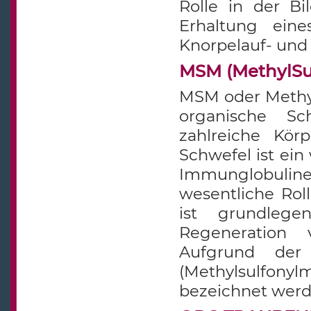
Rolle in der Bi
Erhaltung eine
Knorpelauf- und
MSM (MethylSu
MSM oder Methyl
organische Sc
zahlreiche Kör
Schwefel ist ei
Immunglobulin
wesentliche Ro
ist grundlege
Regeneration 
Aufgrund der
(Methylsulfony
bezeichnet werd