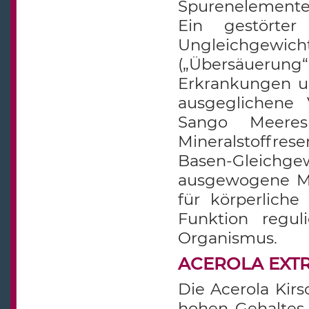
Spurenelemente i
Ein gestörter
Ungleichgewi
(„Übersäuerun
Erkrankungen u
ausgeglichene 
Sango Meeres
Mineralstoffre
Basen-Gleichge
ausgewogene Min
für körperliche
Funktion regul
Organismus.
ACEROLA EXTRA
Die Acerola Kirs
hohen Gehaltes