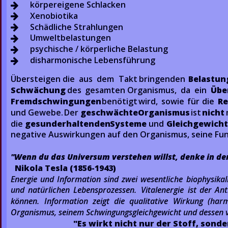
körpereigene Schlacken
         
Xenobiotika
         
Schädliche Strahlungen 
         
Umweltbelastungen 
         
psychische / körperliche Belastung 
         
disharmonische Lebensführung 
         
Übersteigen  
die  
aus  
dem  
Takt  
bringenden  
Belastun
Schwächung
des  
gesamten  
Organismus,  
da  
ein  
Übe
Fremdschwingungen
benötigt  
wird,  
sowie  
für  
die  
Re
und  
Gewebe.  
Der  
geschwächte  
Organismus
ist  
nicht
die  
gesunderhaltenden  
Systeme
und  
Gleichgewicht
negative Auswirkungen auf den Organismus, seine Fun
"Wenn du das Universum verstehen willst, denke in de
Nikola Tesla (1856-1943)
Energie  
und  
Information  
sind  
zwei  
wesentliche  
biophysikal
und  
natürlichen  
Lebensprozessen.  
Vitalenergie  
ist  
der  
Ant
können.  
Information  
zeigt  
die  
qualitative  
Wirkung  
(harm
Organismus, seinem Schwingungsgleichgewicht und dessen vi
"Es wirkt nicht nur der Stoff, sonde