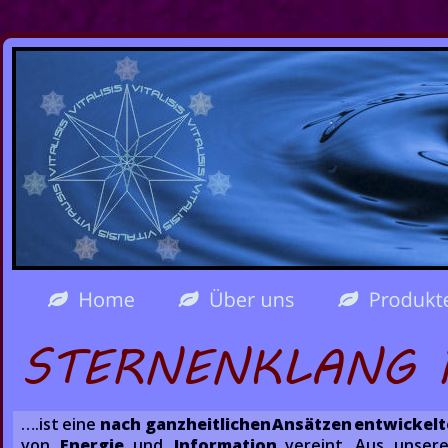
STERNENKLANG P
….ist  
eine  
nach  
ganzheitlichen  
Ansätzen  
entwickelte
von   
Energie
und   
Information   
vereint.   
Aus   
unserer