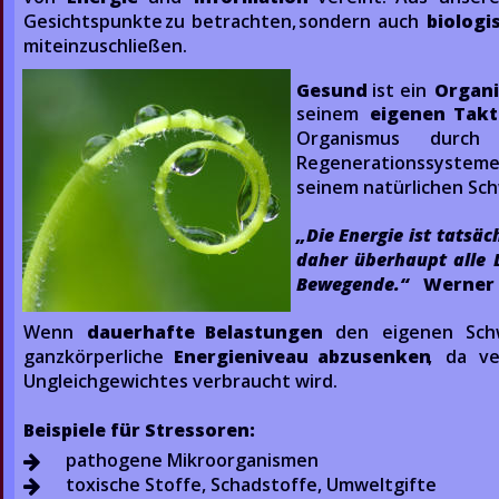
Gesichtspunkte  
zu  
betrachten,  
sondern  
auch  
biologis
miteinzuschließen.
Gesund
ist  
ein  
Organ
seinem   
eigenen   
Takt 
Organismus       
durch     
Regenerationssysteme
seinem natürlichen Sc
„Die  
Energie  
ist  
tatsäch
daher  
überhaupt  
alle  
Bewegende.“   
Werner 
Wenn    
dauerhafte    
Belastungen
den    
eigenen    
Sch
ganzkörperliche   
Energieniveau   
abzusenken
,   
da   
ve
Ungleichgewichtes verbraucht wird.
Beispiele für Stressoren:
pathogene Mikroorganismen
         
toxische Stoffe, Schadstoffe, Umweltgifte
         