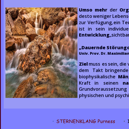
Umso  
mehr
der  
Org
desto  
weniger  
Lebens
zur  
Verfügung,  
ein  
Teu
ist   
in   
sein   
individuel
Entwicklung
 „sichtba
„Dauernde  
Störung  
Univ. Prov. Dr. Maximili
Ziel
muss  
es  
sein,  
die  
dem   
Takt   
bringende 
biophysikalische   
Mäng
Kraft    
in    
seinen    
na
Grundvoraussetzung   
physischen und psychi