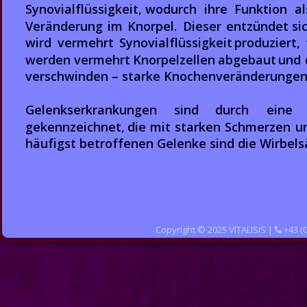
Synovialflüssigkeit,   
wodurch   
ihre   
Funktion   
al
Veränderung  
im  
Knorpel.  
Dieser  
entzündet  
sic
wird  
vermehrt  
Synovialflüssigkeit  
produziert, 
werden  
vermehrt  
Knorpelzellen  
abgebaut  
und 
verschwinden – starke Knochenveränderungen 
Gelenkserkrankungen      
sind      
durch      
eine    
gekennzeichnet,  
die  
mit  
starken  
Schmerzen  
u
häufigst betroffenen Gelenke sind die Wirbels
Copyright © 2025 VITALISIS | 
 +43 (
