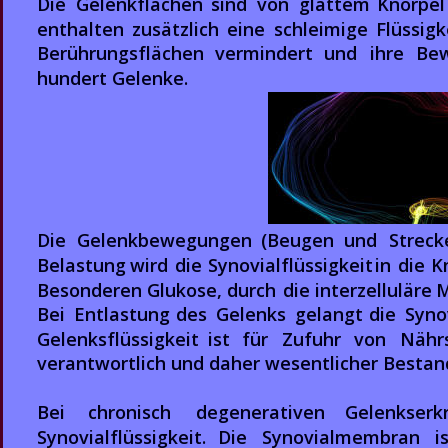
Die   
Gelenkflächen   
sind   
von   
glattem   
Knorpel 
enthalten   
zusätzlich   
eine   
schleimige   
Flüssigke
Berührungsflächen   
vermindert   
und   
ihre   
Bew
hundert Gelenke. 
Die   
Gelenkbewegungen   
(Beugen   
und   
Strecke
Belastung  
wird  
die  
Synovialflüssigkeit  
in  
die  
K
Besonderen  
Glukose,  
durch  
die  
interzelluläre  
M
Bei   
Entlastung   
des   
Gelenks   
gelangt   
die   
Synov
Gelenksflüssigkeit   
ist   
für   
Zufuhr   
von   
Nährs
verantwortlich und daher wesentlicher Bestan
Bei      
chronisch      
degenerativen      
Gelenkserkr
Synovialflüssigkeit.    
Die    
Synovialmembran    
is