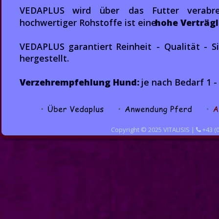
VEDAPLUS    
wird    
über    
das    
Futter    
verabrei
hochwertiger Rohstoffe ist eine 
hohe Verträgl
VEDAPLUS   
garantiert   
Reinheit   
-   
Qualität   
-   
S
hergestellt. 
Verzehrempfehlung Hund: 
je nach Bedarf 1 -
Copyright © 2025 VITALISIS | 
 +43 (
