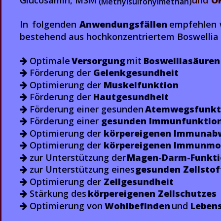
Glucosamin, MSM 
und 
O
(
Methylsulfonylmethan) 
In  
folgenden  
Anwendungsfällen
empfehlen 
bestehend aus hochkonzentriertem Boswellia 
 Optimale 
Versorgung
 mit 
Boswelliasäuren

 Förderung der 
Gelenkgesundheit

 Optimierung der 
Muskelfunktion 

 Förderung der 
Hautgesundheit 

 Förderung einer gesunden 
Atemwegsfunkt

 Förderung einer 
gesunden Immunfunktio

 Optimierung der 
körpereigenen Immunab

 Optimierung der 
körpereigenen Immunmo

 zur Unterstützung der 
Magen-Darm-Funkti

 zur Unterstützung eines 
gesunden Zellstof

 Optimierung der 
Zellgesundheit

 Stärkung des 
körpereigenen Zellschutzes

 Optimierung von 
Wohlbefinden
 und 
Lebens
