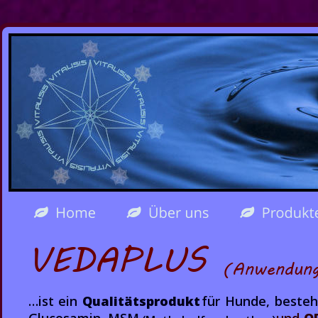
VEDAPLUS 
(Anwendun
…ist  
ein  
Qualitätsprodukt
für  
Hunde,  
besteh