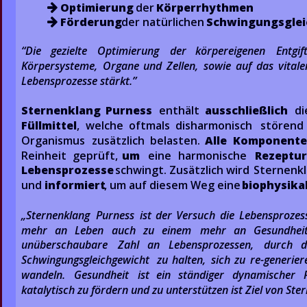
Optimierung
 der 
Körperrhythmen

Förderung
 der natürlichen 
Schwingungsglei

“Die    
gezielte    
Optimierung    
der    
körpereigenen    
Entgif
Körpersysteme,  
Organe  
und  
Zellen,  
sowie  
auf  
das  
vitale
Lebensprozesse stärkt.” 
Sternenklang   
Purness
enthält   
ausschließlich
die
Füllmittel
,   
welche   
oftmals   
disharmonisch   
störend  
Organismus   
zusätzlich   
belasten.   
Alle   
Komponent
Reinheit   
geprüft,   
um   
eine   
harmonische   
Rezeptu
Lebensprozesse  
schwingt.  
Zusätzlich  
wird  
Sternenkl
und 
informiert
, um auf diesem Weg eine 
biophysika
„Sternenklang  
Purness  
ist  
der  
Versuch  
die  
Lebensprozess
mehr   
an   
Leben   
auch   
zu   
einem   
mehr   
an   
Gesundheit 
unüberschaubare   
Zahl   
an   
Lebensprozessen,   
durch   
d
Schwingungsgleichgewicht  
zu  
halten,  
sich  
zu  
re-generier
wandeln.   
Gesundheit   
ist   
ein   
ständiger   
dynamischer   
katalytisch zu fördern und zu unterstützen ist Ziel von Ste