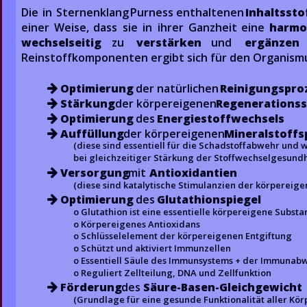
Die  
in  
Sternenklang  
Purness  
enthaltenen  
Inhaltssto
einer  
Weise,  
dass  
sie  
in  
ihrer  
Ganzheit  
eine  
harmon
wechselseitig     
zu     
verstärken
und     
ergänzen
.  
Reinstoffkomponenten ergibt sich für den Organismu
Optimierung 
der natürlichen 
Reinigungspro

Stärkung
 der körpereigenen 
Regenerations

Optimierung
 des 
Energiestoffwechsels

Auffüllung
 der körpereigenen 
Mineralstoffs

(diese sind essentiell für die Schadstoffabwehr und
bei gleichzeitiger Stärkung der Stoffwechselgesundh
Versorgung
 mit 
Antioxidantien

(diese sind katalytische Stimulanzien der körpereig
Optimierung
 des 
Glutathionspiegel

o Glutathion ist eine essentielle körpereigene Substa
o Körpereigenes Antioxidans 
o Schlüsselelement der körpereigenen Entgiftung
o Schützt und aktiviert Immunzellen
o Essentiell Säule des Immunsystems + der Immunab
o Reguliert Zellteilung, DNA und Zellfunktion
Förderung
 des 
Säure-Basen-Gleichgewicht

(Grundlage für eine gesunde Funktionalität aller Kö