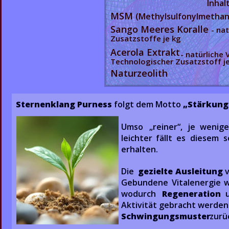
Inhal
MSM 
(Methylsulfonylmethan
Sango Meeres Koralle 
- natü
Zusatzstoffe je kg                          
Acerola Extrakt 
- natürliche V
Technologischer Zusatzstoff j
Naturzeolith
Sternenklang Purness 
folgt dem Motto 
„Stärkung
Umso   
„reiner“,   
je   
weniger
leichter   
fällt   
es   
diesem   
s
erhalten. 
Die  
gezielte  
Ausleitung
v
Gebundene   
Vitalenergie   
w
wodurch   
Regeneration
u
Aktivität  
gebracht  
werden 
Schwingungsmuster 
zurü