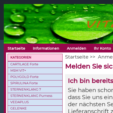
VITALISIS
Startseite
Informationen
Anmelden
Ihr Konto
Startseite
>>
Anme
KATEGORIEN
CARTILAGE Forte
Melden Sie si
MSM VIT+
POLYGOLD Forte
Ich bin berei
SPIRULINA Forte
Sie haben schon
STERNENKLANG 7
STERNENKLANG Purness
dass Sie uns ei
VEDAPLUS
der nächsten Se
GELENKE
Lieferanschrift 