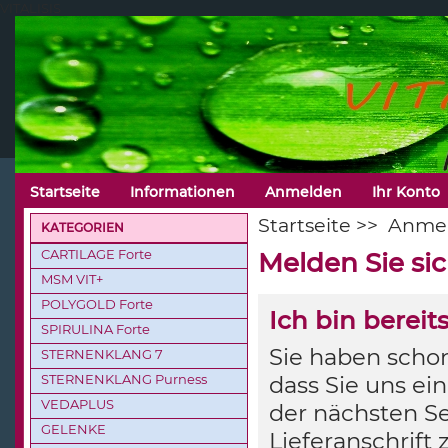
VITALISIS
Startseite
Informationen
Anmelden
Ihr Konto
Startseite
>>
Anme
KATEGORIEN
CARTILAGE Forte
Melden Sie si
MSM VIT+
POLYGOLD Forte
Ich bin berei
SPIRULINA Forte
Sie haben schon
STERNENKLANG 7
STERNENKLANG Purness
dass Sie uns ei
VEDAPLUS
der nächsten Se
GELENKE
Lieferanschrift 