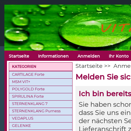
VITALISIS
Startseite
Informationen
Anmelden
Ihr Konto
Startseite
>>
Anme
KATEGORIEN
CARTILAGE Forte
Melden Sie si
MSM VIT+
POLYGOLD Forte
Ich bin berei
SPIRULINA Forte
Sie haben schon
STERNENKLANG 7
STERNENKLANG Purness
dass Sie uns ei
VEDAPLUS
der nächsten Se
GELENKE
Lieferanschrift 