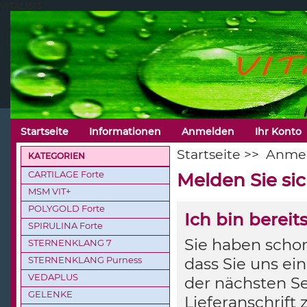
VITALISIS
Startseite
Informationen
Anmelden
Ihr Konto
Startseite
>>
Anme
KATEGORIEN
CARTILAGE Forte
Melden Sie si
MSM VIT+
POLYGOLD Forte
Ich bin berei
SPIRULINA Forte
Sie haben schon
STERNENKLANG 7
STERNENKLANG Purness
dass Sie uns ei
VEDAPLUS
der nächsten Se
GELENKE
Lieferanschrift 