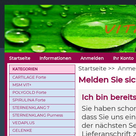
VITALISIS
Startseite
Informationen
Anmelden
Ihr Konto
Startseite
>>
Anme
KATEGORIEN
CARTILAGE Forte
Melden Sie si
MSM VIT+
POLYGOLD Forte
Ich bin berei
SPIRULINA Forte
Sie haben schon
STERNENKLANG 7
STERNENKLANG Purness
dass Sie uns ei
VEDAPLUS
der nächsten Se
GELENKE
Lieferanschrift 