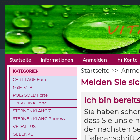
VITALISIS
Startseite
Informationen
Anmelden
Ihr Konto
Startseite
>>
Anme
KATEGORIEN
CARTILAGE Forte
Melden Sie si
MSM VIT+
POLYGOLD Forte
Ich bin berei
SPIRULINA Forte
Sie haben schon
STERNENKLANG 7
STERNENKLANG Purness
dass Sie uns ei
VEDAPLUS
der nächsten Se
GELENKE
Lieferanschrift 