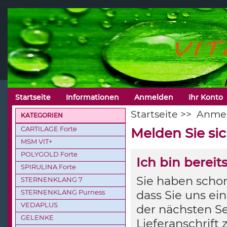
VITALISIS
Startseite
Informationen
Anmelden
Ihr Konto
Startseite
>>
Anme
KATEGORIEN
CARTILAGE Forte
Melden Sie si
MSM VIT+
POLYGOLD Forte
Ich bin berei
SPIRULINA Forte
Sie haben schon
STERNENKLANG 7
STERNENKLANG Purness
dass Sie uns ei
VEDAPLUS
der nächsten Se
GELENKE
Lieferanschrift 