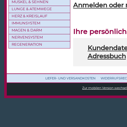
MUSKEL & SEHNEN
Anmelden oder n
LUNGE & ATEMWEGE
HERZ & KREISLAUF
IMMUNSYSTEM
Ihre persönlic
MAGEN & DARM
NERVENSYSTEM
REGENERATION
Kundendate
Adressbuch
LIEFER- UND VERSANDKOSTEN
WIDERRUFSREC
Zur mobilen Version wechse