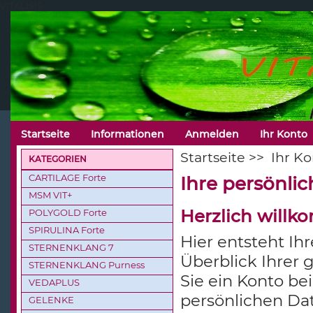
VITALISIS
Startseite
Informationen
Anmelden
Ihr Konto
Startseite
>>
Ihr K
KATEGORIEN
CARTILAGE Forte
Ihre persönlic
MSM VIT+
Herzlich will
POLYGOLD Forte
SPIRULINA Forte
Hier entsteht Ih
STERNENKLANG 7
Überblick Ihrer
STERNENKLANG Purness
Sie ein Konto be
VEDAPLUS
persönlichen Da
GELENKE