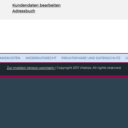
Kundendaten bearbeiten
Adressbuch
RSANDKOSTEN
WIDERRUFSRECHT
PRIVATSPHÄRE UND DATENSCHUTZ
U
Zur mobilen Version wechseln
| Copyright 2011 Vitalisis. All rights reserved.