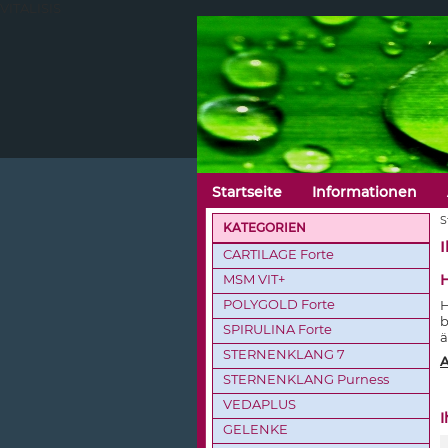
VITALISIS
Startseite
Informationen
S
KATEGORIEN
I
CARTILAGE Forte
MSM VIT+
POLYGOLD Forte
H
b
SPIRULINA Forte
ä
STERNENKLANG 7
A
STERNENKLANG Purness
VEDAPLUS
I
GELENKE