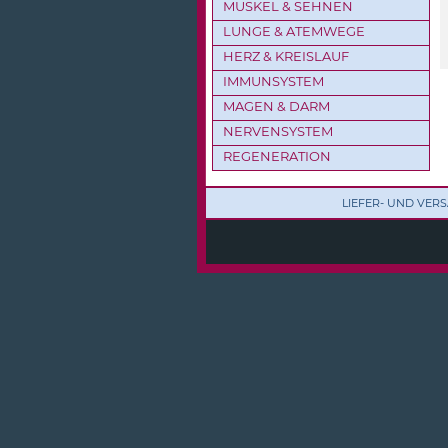
MUSKEL & SEHNEN
LUNGE & ATEMWEGE
HERZ & KREISLAUF
IMMUNSYSTEM
MAGEN & DARM
NERVENSYSTEM
REGENERATION
LIEFER- UND VE