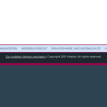
RSANDKOSTEN
WIDERRUFSRECHT
PRIVATSPHÄRE UND DATENSCHUTZ
U
Zur mobilen Version wechseln
| Copyright 2011 Vitalisis. All rights reserved.