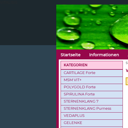
VITALISIS
Startseite
Informationen
S
KATEGORIEN
CARTILAGE Forte
MSM VIT+
POLYGOLD Forte
SPIRULINA Forte
STERNENKLANG 7
STERNENKLANG Purness
VEDAPLUS
GELENKE