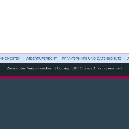
RSANDKOSTEN
WIDERRUFSRECHT
PRIVATSPHÄRE UND DATENSCHUTZ
U
Zur mobilen Version wechseln
| Copyright 2011 Vitalisis. All rights reserved.