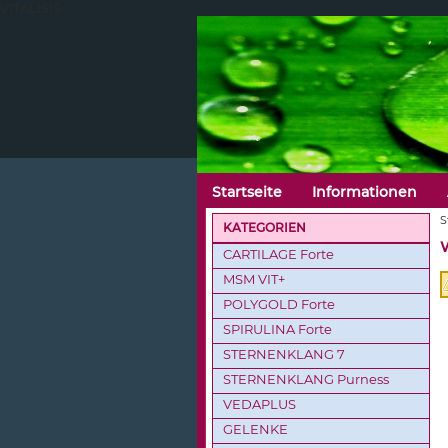
VITALISIS
Startseite
Informationen
S
KATEGORIEN
CARTILAGE Forte
MSM VIT+
POLYGOLD Forte
SPIRULINA Forte
STERNENKLANG 7
STERNENKLANG Purness
VEDAPLUS
GELENKE