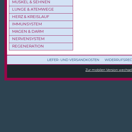
MUSKEL & SEHNEN
LUNGE & ATEMWEGE
HERZ & KREISLAUF
IMMUNSYSTEM
MAGEN & DARM
NERVENSYSTEM
REGENERATION
LIEFER- UND VERSANDKOSTEN
WIDERRUFSREC
Zur mobilen Version wechse