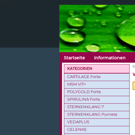
VITALISIS
Startseite
Informationen
S
KATEGORIEN
CARTILAGE Forte
MSM VIT+
POLYGOLD Forte
SPIRULINA Forte
STERNENKLANG 7
STERNENKLANG Purness
VEDAPLUS
GELENKE