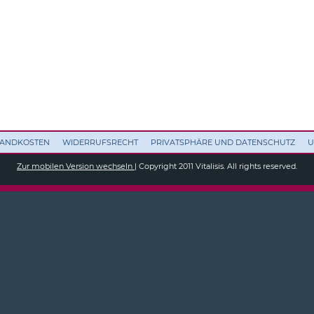
RSANDKOSTEN
WIDERRUFSRECHT
PRIVATSPHÄRE UND DATENSCHUTZ
U
Zur mobilen Version wechseln
| Copyright 2011 Vitalisis. All rights reserved.