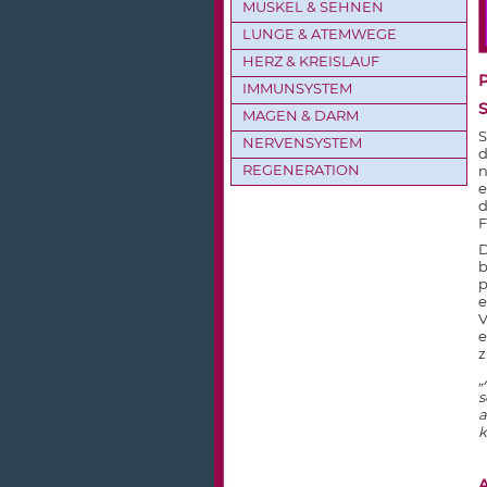
MUSKEL & SEHNEN
LUNGE & ATEMWEGE
HERZ & KREISLAUF
IMMUNSYSTEM
MAGEN & DARM
S
NERVENSYSTEM
d
REGENERATION
n
e
d
F
D
b
p
e
V
e
z
„
s
a
k