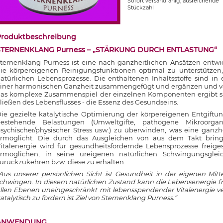
Sofort versandfähig, ausreichende
Stückzahl
Produktbeschreibung
STERNENKLANG Purness – „STÄRKUNG DURCH ENTLASTUNG“
ternenklang Purness ist eine nach ganzheitlichen Ansätzen entwic
ie körpereigenen Reinigungsfunktionen optimal zu unterstützen,
atürlichen Lebensprozesse. Die enthaltenen Inhaltsstoffe sind i
iner harmonischen Ganzheit zusammengefügt und ergänzen und ver
as komplexe Zusammenspiel der einzelnen Komponenten ergibt sich 
ließen des Lebensflusses - die Essenz des Gesundseins.
ie gezielte katalytische Optimierung der körpereigenen Entgiftu
estehende Belastungen (Umweltgifte, pathogene Mikroorgan
sychischer/physischer Stress usw.) zu überwinden, was eine ganz
rmöglicht. Die durch das Ausgleichen von aus dem Takt bri
italenergie wird für gesundheitsfördernde Lebensprozesse freig
rmöglichen, in seine ureigenen natürlichen Schwingungsgle
urückzukehren bzw. diese zu erhalten.
Aus unserer persönlichen Sicht ist Gesundheit in der eigenen Mit
chwingen. In diesem natürlichen Zustand kann die Lebensenergie f
llen Ebenen uneingeschränkt mit lebensspendender Vitalenergie ve
atalytisch zu fördern ist Ziel von Sternenklang Purness.“
ANWENDUNG