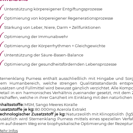
Unterstützung körpereigener Entgiftungsprozesse
Optimierung von körpereigener Regenerationsprozesse
Stärkung von Leber, Niere, Darm + Zellfunktionen
Optimierung der Immunabwehr
Optimierung der Körperrhythmen + Gleichgewichte
Unterstützung der Säure-Basen-Balance
Optimierung der gesundheitsfördernden Lebensprozesse
ternenklang Purness enthält ausschließlich mit Hingabe und Sorgf
em Humanbereich, welche strengen Qualitätsstandards entsp
usätzen und Füllmittel wird bewusst gänzlich verzichtet. Alle Kom
etail in ein harmonisches Verhältnis zueinander gesetzt, mit dem
rschaffen, welche in ihrer Ganzheit im Einklang mit den natürlichen
nhaltsstoffe:
MSM, Sango Meeres Koralle
usatzstoffe je kg:
80.000mg Acerola Extrakt
echnologischer Zusatzstoff je kg:
Naturzeolith mit Klinoptiolith (1
usätzlich wird Sternenklang Purness mittels eines speziellen Verfa
m auf diesem Weg eine biophysikalische Optimierung der Rezeptur 
ehr Infos