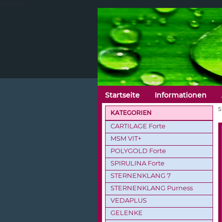
VITALISIS
Startseite
Informationen
S
KATEGORIEN
CARTILAGE Forte
MSM VIT+
POLYGOLD Forte
SPIRULINA Forte
STERNENKLANG 7
STERNENKLANG Purness
VEDAPLUS
GELENKE