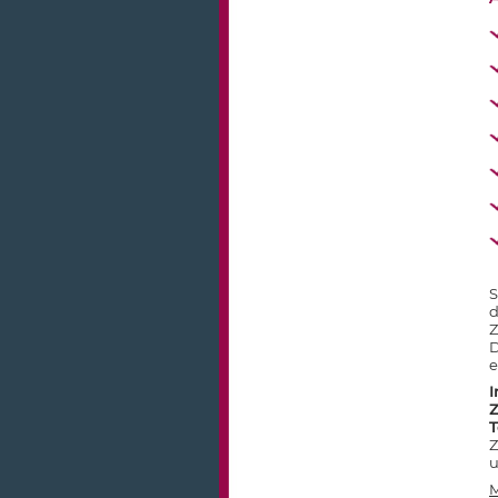
S
d
Z
D
e
I
Z
T
Z
u
M