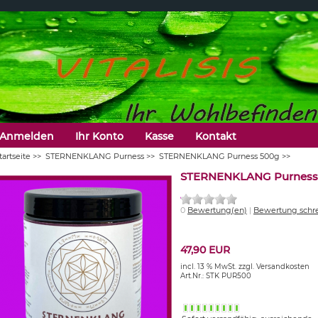
Anmelden
Ihr Konto
Kasse
Kontakt
tartseite
>>
STERNENKLANG Purness
>>
STERNENKLANG Purness 500g
>>
STERNENKLANG Purness
0
Bewertung(en)
|
Bewertung schr
47,90 EUR
incl. 13 % MwSt.
zzgl. Versandkosten
Art.Nr.: STK PUR500