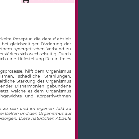
kelte Rezeptur, die darauf abzielt
 bei gleichzeitiger Förderung der
n einem synergetischen Verbund zu
stärken sich wechselseitig. Durch
eine Hilfestellung für ein freies
ngsprozesse, hilft dem Organismus
ismen, schädliche Strahlungen,
heitliche Stärkung des Organismus
ngender Disharmonien gebundene
esetzt, welche es dem Organismus
ichgewichte und Körperrhythmen
te zu sein und im eigenen Takt zu
rei fließen und den Organismus auf
rsorgen. Diese natürlichen Abläufe