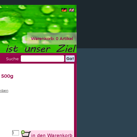
Warenkorb:
0 Artikel
Suche:
 500g
eiben