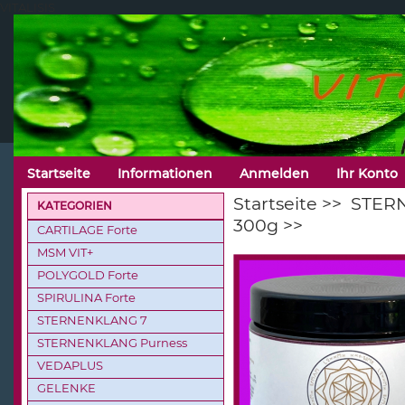
VITALISIS
Startseite
Informationen
Anmelden
Ihr Konto
Startseite
>>
STER
KATEGORIEN
300g
>>
CARTILAGE Forte
MSM VIT+
POLYGOLD Forte
SPIRULINA Forte
STERNENKLANG 7
STERNENKLANG Purness
VEDAPLUS
GELENKE