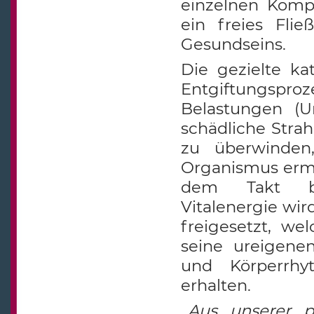
einzelnen Kompo
ein freies Fli
Gesundseins.
Die gezielte ka
Entgiftungspro
Belastungen (U
schädliche Strah
zu überwinden
Organismus ermö
dem Takt br
Vitalenergie wi
freigesetzt, w
seine ureigene
und Körperrhy
erhalten.
„Aus unserer p