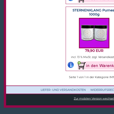
STERNENKLANG Purnes
1000g
79,90 EUR
incl. 13 % MwSt.
zzgl. Versandkos
Seite 1 von 1 in der Kategorie
LIEFER- UND VERSANDKOSTEN
WIDERRUFSREC
Zur mobilen Version wechse