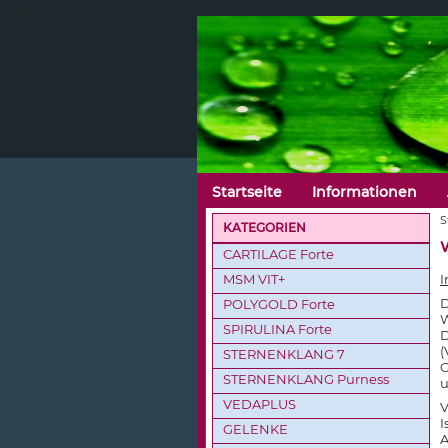
VITALISIS
Startseite
Informationen
S
KATEGORIEN
CARTILAGE Forte
MSM VIT+
I
D
POLYGOLD Forte
SPIRULINA Forte
(
STERNENKLANG 7
G
STERNENKLANG Purness
u
VEDAPLUS
V
I
GELENKE
A