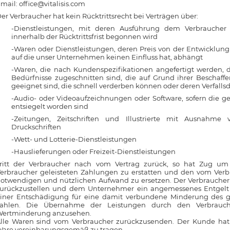
mail: office@vitalisis.com
er Verbraucher hat kein Rücktrittsrecht bei Verträgen über:
-Dienstleistungen, mit deren Ausführung dem Verbrauche
innerhalb der Rücktrittsfrist begonnen wird
-Waren oder Dienstleistungen, deren Preis von der Entwicklung
auf die unser Unternehmen keinen Einfluss hat, abhängt
-Waren, die nach Kundenspezifikationen angefertigt werden, d
Bedürfnisse zugeschnitten sind, die auf Grund ihrer Beschaff
geeignet sind, die schnell verderben können oder deren Verfall
-Audio- oder Videoaufzeichnungen oder Software, sofern die g
entsiegelt worden sind
-Zeitungen, Zeitschriften und Illustrierte mit Ausnahme
Druckschriften
-Wett- und Lotterie-Dienstleistungen
-Hauslieferungen oder Freizeit-Dienstleistungen
ritt der Verbraucher nach vom Vertrag zurück, so hat Zug u
erbraucher geleisteten Zahlungen zu erstatten und den vom Ver
otwendigen und nützlichen Aufwand zu ersetzen. Der Verbrauche
urückzustellen und dem Unternehmer ein angemessenes Entgelt f
iner Entschädigung für eine damit verbundene Minderung des g
ahlen. Die Übernahme der Leistungen durch den Verbraucher
ertminderung anzusehen.
lle Waren sind vom Verbraucher zurückzusenden. Der Kunde hat
are vereinbarungsgemäß zu tragen.