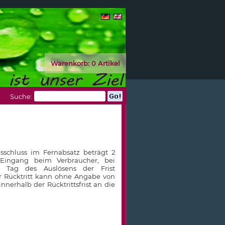
Warenkorb:
0 Artikel
Suche:
gsschluss im Fernabsatz beträgt 2
Eingang beim Verbraucher, bei
r Tag des Auslösens der Frist
er Rücktritt kann ohne Angabe von
nnerhalb der Rücktrittsfrist an die