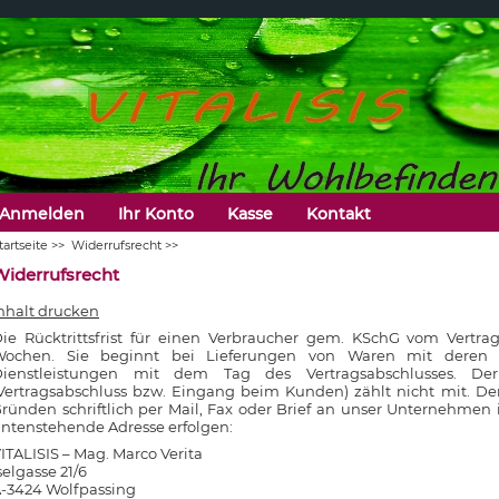
Anmelden
Ihr Konto
Kasse
Kontakt
tartseite
>>
Widerrufsrecht
>>
Widerrufsrecht
nhalt drucken
ie Rücktrittsfrist für einen Verbraucher gem. KSchG vom Vertra
Wochen. Sie beginnt bei Lieferungen von Waren mit deren 
Dienstleistungen mit dem Tag des Vertragsabschlusses. De
Vertragsabschluss bzw. Eingang beim Kunden) zählt nicht mit. D
ründen schriftlich per Mail, Fax oder Brief an unser Unternehmen i
ntenstehende Adresse erfolgen:
ITALISIS – Mag. Marco Verita
selgasse 21/6
-3424 Wolfpassing