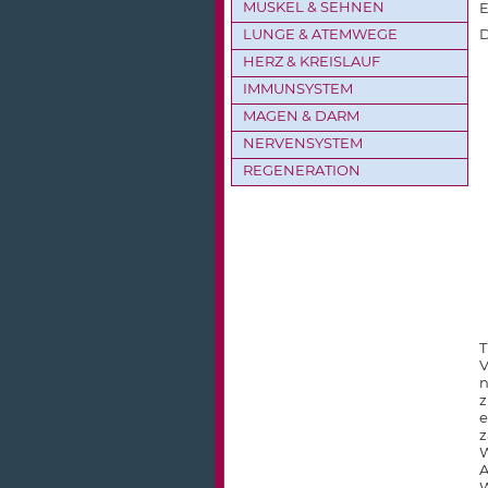
MUSKEL & SEHNEN
E
LUNGE & ATEMWEGE
D
HERZ & KREISLAUF
IMMUNSYSTEM
MAGEN & DARM
NERVENSYSTEM
REGENERATION
T
V
n
z
e
z
W
A
W