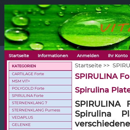
VITALISIS
Startseite
Informationen
Anmelden
Ihr Konto
Startseite
>>
SPIRU
KATEGORIEN
CARTILAGE Forte
SPIRULINA Fo
MSM VIT+
Spirulina Plate
POLYGOLD Forte
SPIRULINA Forte
SPIRULINA F
STERNENKLANG 7
STERNENKLANG Purness
Spirulina 
VEDAPLUS
verschieden
GELENKE