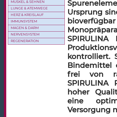
Spurenelem
MUSKEL & SEHNEN
LUNGE & ATEMWEGE
Ursprung sind
HERZ & KREISLAUF
bioverfü
IMMUNSYSTEM
Monopräpa
MAGEN & DARM
NERVENSYSTEM
SPIRULINA F
REGENERATION
Produktions
kontrolliert.
Bindemittel 
frei von ra
SPIRULINA P
hoher Quali
eine opti
Versorgung mi